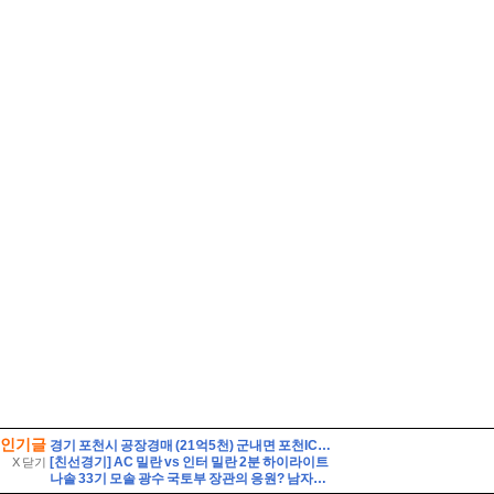
인기글
경기 포천시 공장경매 (21억5천) 군내면 포천IC근거리 토지1548평 건물475평 창고시설 작업장사무실 유찰2회 포천시군내면공장창고 법원경매 매매
[친선경기] AC 밀란 vs 인터 밀란 2분 하이라이트
X 닫기
나솔 33기 모솔 광수 국토부 장관의 응원? 남자출연자 직업 나이 총정리