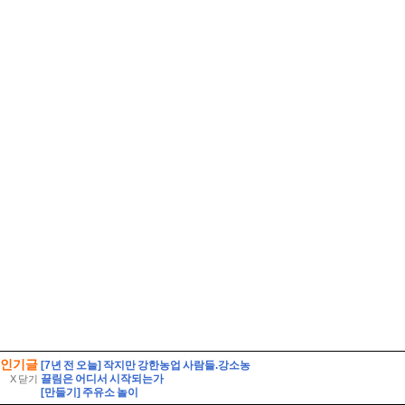
인기글
[7년 전 오늘] 작지만 강한농업 사람들.강소농
끌림은 어디서 시작되는가
X 닫기
[만들기] 주유소 놀이