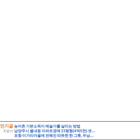
인기글
농어촌 기본소득이 예술가를 살리는 방법
남양주시 별내동 아파트경매 33평형(4억5천) 샛별초등학교인근 별내푸르지오 20층 유찰1회 남양주별내푸르지오아파트 법원경매 매매
X 닫기
포항 이가리마을에 전해진 따뜻한 한 그릇, 우남회 짜장면 봉사와 살풀이 공연