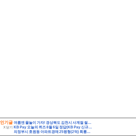
인기글
여름엔 물놀이 가자! 경상북도 김천시 사계절 썰매장
KB Pay 오늘의 퀴즈 8월 6일 정답(KB Pay 신규서비스 '깨비로또' 2회차의 1등 당첨금은 얼마일까요?)
X 닫기
의정부시 호원동 아파트경매 25평형(2억) 회룡역인근 신원아파트 14층 유찰1회 의정부호원동신원아파트 법원경매 매매