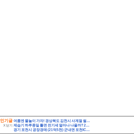
인기글
여름엔 물놀이 가자! 경상북도 김천시 사계절 썰매장
제습기 하루종일 틀면 전기세 얼마나 나올까? 24시간 사용 전기요금 계산법 7가지
X 닫기
경기 포천시 공장경매 (21억5천) 군내면 포천IC근거리 토지1548평 건물475평 창고시설 작업장사무실 유찰2회 포천시군내면공장창고 법원경매 매매