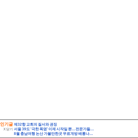
인기글
제32항 교회의 질서와 권징
서울 39도 '극한 폭염' 이제 시작일 뿐…전문가들 "2050년까지 지속" 경고
X 닫기
8월 충남여행 논산 가볼만한곳 무료개방 배롱나무꽃 절정 여름꽃 만개한 300년 명재고택