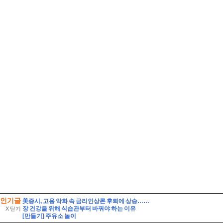
인기글
美증시, 고용 악화 속 금리인상론 후퇴에 상승…S&P 사상 최고
장 건강을 위해 식습관부터 바꿔야 하는 이유
X 닫기
[만들기] 주유소 놀이