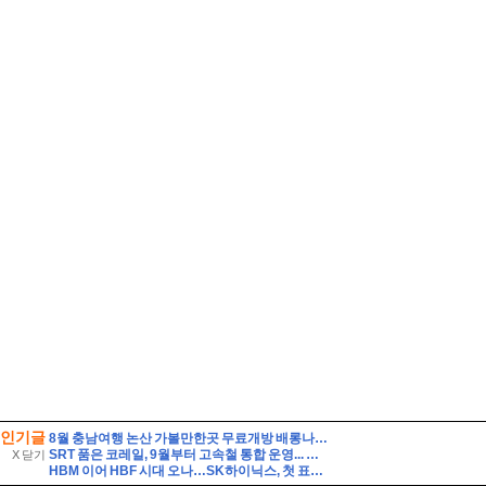
인기글
8월 충남여행 논산 가볼만한곳 무료개방 배롱나무꽃 절정 여름꽃 만개한 300년 명재고택
SRT 품은 코레일, 9월부터 고속철 통합 운영... 혜택은?
X 닫기
HBM 이어 HBF 시대 오나…SK하이닉스, 첫 표준규격 공개