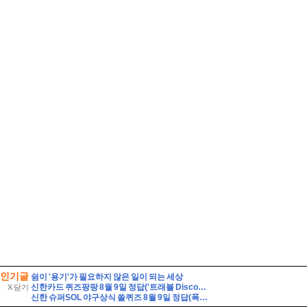
인기글
쉼이 '용기'가 필요하지 않은 일이 되는 세상
신한카드 퀴즈팡팡 8월 9일 정답('트래블 Discover-Day! 준비부터 설레는 여행 필수 아이템 특가전'에서 판매되는 특가 상품이 아닌 것은?)
X 닫기
신한 슈퍼SOL 야구상식 쏠퀴즈 8월 9일 정답(폭염으로 인한 경기 취소로 2026 신한 SOL KBO 리그 가을 일정에 부담이 커졌습니다. KBO 정규시즌 한 팀당 치르는 경수는 총 몇 경기 일까요?)