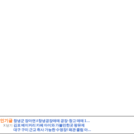
인기글
창녕군 장마면 #창녕공장매매 공장·창고 매매 100000//만원
김포 베이커리 카페 아이와 가볼만한곳 팡뮤제
X 닫기
대구 구미 근교 취사 가능한 수영장! 왜관 클럽 아이리스 아쿠아 솔직 방문기 (준비물·꿀팁 총정리)