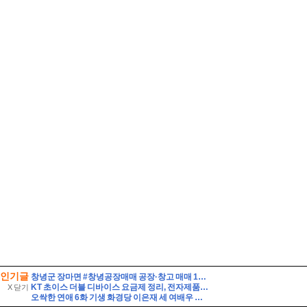
인기글
창녕군 장마면 #창녕공장매매 공장·창고 매매 100000//만원
KT 초이스 더블 디바이스 요금제 정리, 전자제품 구독하기
X 닫기
오싹한 연애 6화 기생 화경당 이은재 세 여배우 닮은 꼴로 유명하다고?