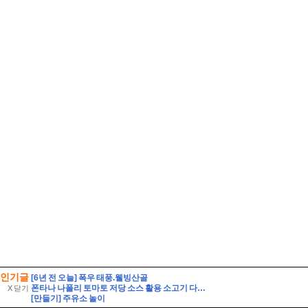
인기글
[6년 전 오늘] 폭우 태풍.웰빙산골
폰타나 나폴리 토마토 저당 소스 활용 소고기 다짐육 파스타 레시피 유기농 통밀면 삶는 시간 꿀팁
X 닫기
[만들기] 주유소 놀이