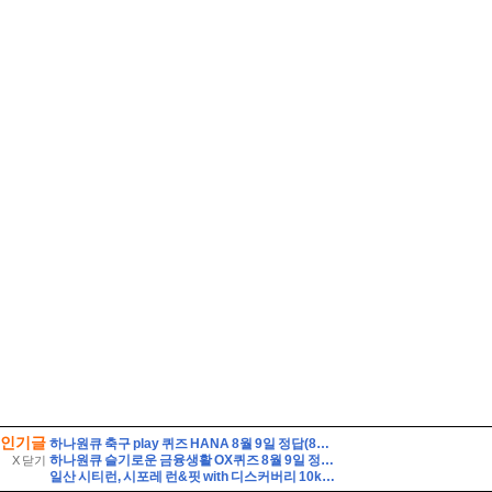
인기글
하나원큐 축구 play 퀴즈 HANA 8월 9일 정답(8월 8일(토), K리그1, 2 소속 14팀이 펼친 경기는 총 몇 경기일까요?)
하나원큐 슬기로운 금융생활 OX퀴즈 8월 9일 정답(하나원큐에서는 나의 은퇴 MBTI를 알아볼수 있다)
X 닫기
일산 시티런, 시포레 런&핏 with 디스커버리 10km 달리기