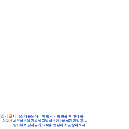
인기글
다이소 다용도 와이어 행거 키링 보관 후기(대형·소형 비교)
세무공무원 지방세 지방공무원 9급 실제면접 후기] 지방세 9급 지방공무원 면접 (지방공무원 9급 지방세 실제 수험자 8인의 생생한 면접 후기)
X 닫기
임사이트 감사일기 324일- 멘탈이 조금 좋아져서