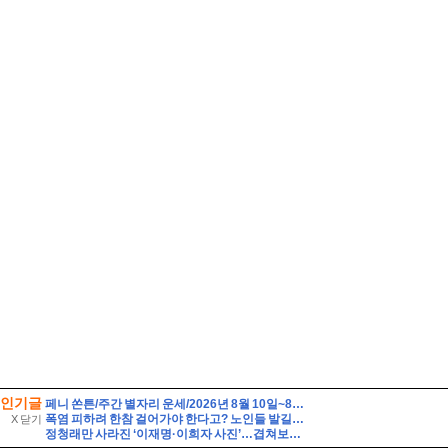
인기글
페니 쏜튼/주간 별자리 운세/2026년 8월 10일~8월 16일/쌍둥이·게·사자·처녀자리
폭염 피하려 한참 걸어가야 한다고? 노인들 발길 막는 ‘무더위쉼터’ 실태
X 닫기
정청래만 사라진 ‘이재명·이희자 사진’…겹쳐보니 같은 원본