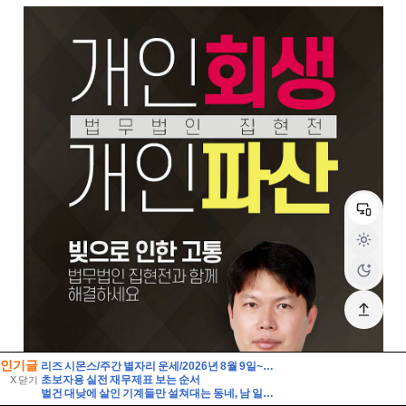
인기글
리즈 시몬스/주간 별자리 운세/2026년 8월 9일~8월 15일/쌍둥이·게·사자·처녀자리
초보자용 실전 재무제표 보는 순서
X 닫기
벌건 대낮에 살인 기계들만 설쳐대는 동네, 남 일이 아닙니다