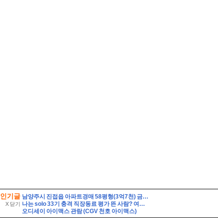
인기글
남양주시 진접읍 아파트경매 58평형(3억7천) 금곡리 해밀초등학교인근 신영지웰 10층 유찰2회 급매시세 남양주진접신영지웰아파트 부동산경매 매매
나는 solo 33기 충격 직장동료 평가 뜬 사람? 여자출연자 나이 직업
X 닫기
오디세이 아이맥스 관람 (CGV 천호 아이맥스)