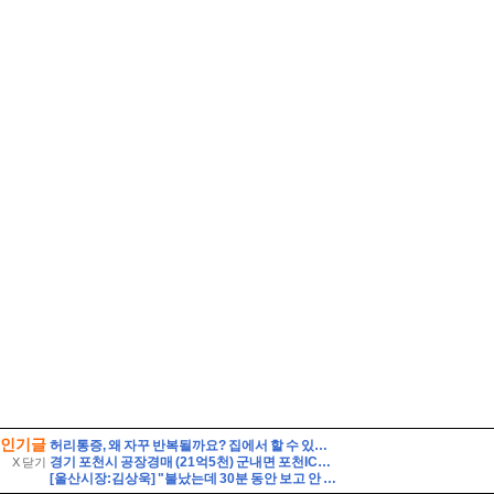
인기글
허리통증, 왜 자꾸 반복될까요? 집에서 할 수 있는 관리법과 지압법 총정리 by 상봉역안마원 편백힐링안마원
경기 포천시 공장경매 (21억5천) 군내면 포천IC근거리 토지1548평 건물475평 창고시설 작업장사무실 유찰2회 포천시군내면공장창고 법원경매 매매
X 닫기
[울산시장:김상욱] "불났는데 30분 동안 보고 안 해?" 김상욱 호통에 얼어붙은 회의장