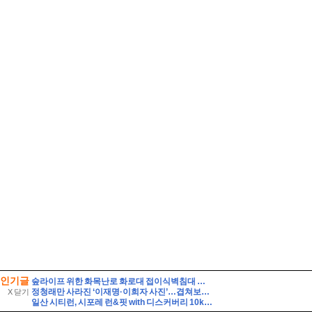
인기글
숲라이프 위한 화목난로 화로대 접이식벽침대 캠핑감성 5평 소형 목조주택 짓기
정청래만 사라진 ‘이재명·이희자 사진’…겹쳐보니 같은 원본
X 닫기
일산 시티런, 시포레 런&핏 with 디스커버리 10km 달리기