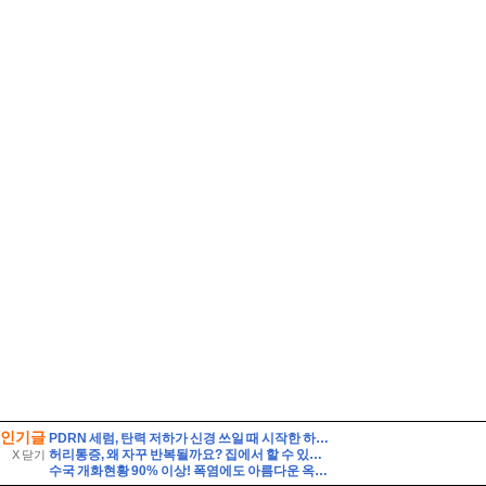
인기글
PDRN 세럼, 탄력 저하가 신경 쓰일 때 시작한 하스벨 세럼·크림 루틴
허리통증, 왜 자꾸 반복될까요? 집에서 할 수 있는 관리법과 지압법 총정리 by 상봉역안마원 편백힐링안마원
X 닫기
수국 개화현황 90% 이상! 폭염에도 아름다운 옥천묘목공원