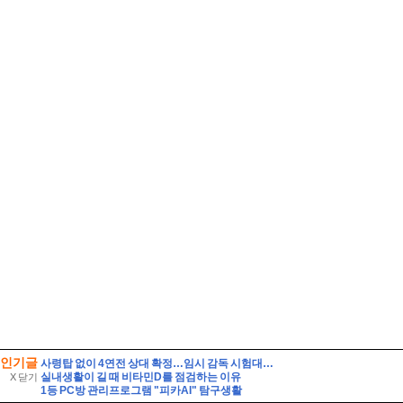
인기글
사령탑 없이 4연전 상대 확정…임시 감독 시험대 / 연합뉴스TV (YonhapnewsTV)
실내생활이 길 때 비타민D를 점검하는 이유
X 닫기
1등 PC방 관리프로그램 "피카AI" 탐구생활