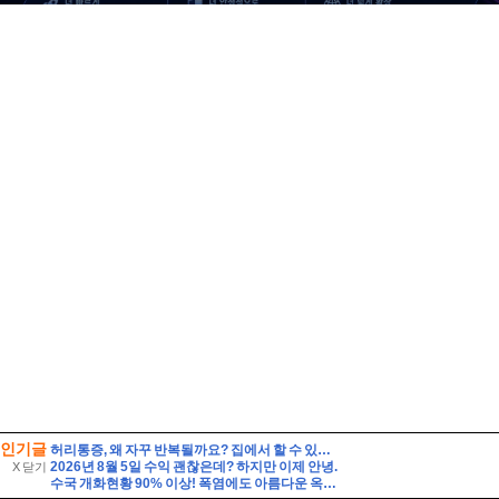
인기글
허리통증, 왜 자꾸 반복될까요? 집에서 할 수 있는 관리법과 지압법 총정리 by 상봉역안마원 편백힐링안마원
2026년 8월 5일 수익 괜찮은데? 하지만 이제 안녕.
X 닫기
수국 개화현황 90% 이상! 폭염에도 아름다운 옥천묘목공원