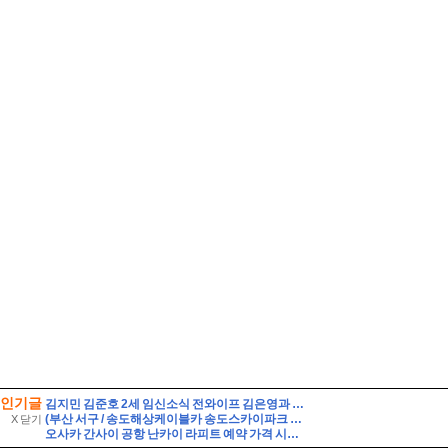
인기글
김지민 김준호 2세 임신소식 전와이프 김은영과 자녀는?
(부산 서구 / 송도해상케이블카 송도스카이파크 #4) 바다 위를 날아가는 케이블카를 타고 감상하는 작은 테마파크
X 닫기
오사카 간사이 공항 난카이 라피트 예약 가격 시간표 타는법