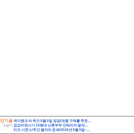
인기글
케이뱅크 AI 퀴즈 8월 9일 정답(제품 구매를 추천하는 대신, 제품의 단점까지 솔직하게 리뷰하여 과소비를 경계하는 인플루언서 유형은?)
집값비싼시기 24평대 신혼부부 인테리어 절약기회
X 닫기
리즈 시몬스/주간 별자리 운세/2026년 8월 9일~8월 15일/쌍둥이·게·사자·처녀자리