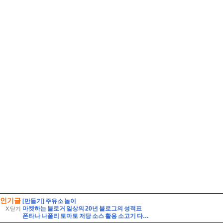
인기글
[만들기] 주유소 놀이
마켓하는 블로거 일상의 20년 블로그의 성적표
X 닫기
폰타나 나폴리 토마토 저당 소스 활용 소고기 다짐육 파스타 레시피 유기농 통밀면 삶는 시간 꿀팁