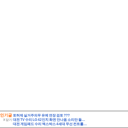
인기글
토허제 실거주의무 유예 연장 검토 ???
대전 TV 수리 LG 42인치 화면 안나옴 소리만 들릴때 해결 방법 42LF5800 백라이트 교체
X 닫기
대전 게임패드 수리 엑스박스 4세대 무선 컨트롤러 스틱 쏠림 현상 완벽 해결