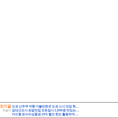
인기글
도쿄 신주쿠 여행 가볼만한곳 도쿄 스시 맛집 회전초밥 쿠라스시 예약
검단신도시 초밥맛집 모든접시 1,890원 맛있는초밥 후기
X 닫기
카드형 온누리상품권 10% 할인 한도 활용하여 여름철 장보기 식비 아끼는 법