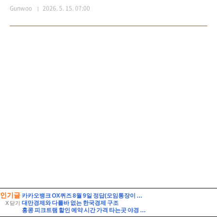
인기글
카카오뱅크 OX퀴즈 8월 9일 정답(모임통장이 있어야 모임 미션 챌린지에 참여 가능하다)
대만경제와 다를바 없는 한국경제 구조
X 닫기
홍콩 피크트램 할인 예약 시간 가격 타는곳 야경 자리 꿀팁