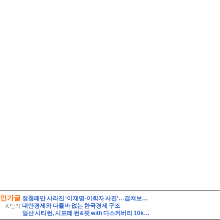
인기글
정청래만 사라진 ‘이재명·이희자 사진’…겹쳐보니 같은 원본
대만경제와 다를바 없는 한국경제 구조
X 닫기
일산 시티런, 시포레 런&핏 with 디스커버리 10km 달리기