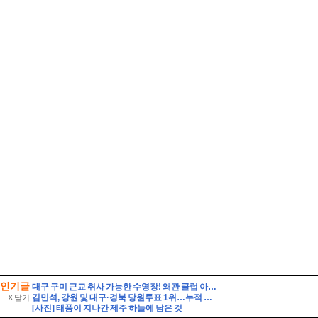
인기글
대구 구미 근교 취사 가능한 수영장! 왜관 클럽 아이리스 아쿠아 솔직 방문기 (준비물·꿀팁 총정리)
김민석, 강원 및 대구·경북 당원투표 1위…누적 합산1.45%P차 박빙
X 닫기
[사진] 태풍이 지나간 제주 하늘에 남은 것