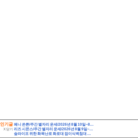
인기글
페니 쏜튼/주간 별자리 운세/2026년 8월 10일~8월 16일/쌍둥이·게·사자·처녀자리
리즈 시몬스/주간 별자리 운세/2026년 8월 9일~8월 15일/물병·물고기·양·황소자리
X 닫기
숲라이프 위한 화목난로 화로대 접이식벽침대 캠핑감성 5평 소형 목조주택 짓기