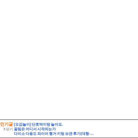
인기글
[오감놀이] 단호박이랑 놀아요.
끌림은 어디서 시작되는가
X 닫기
다이소 다용도 와이어 행거 키링 보관 후기(대형·소형 비교)