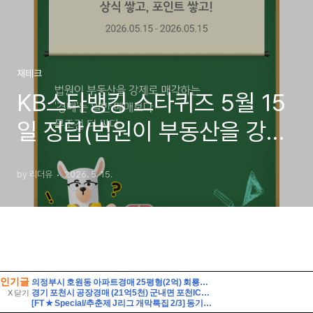
인기글
의정부시 호원동 아파트경매 25평형(2억) 회룡역인근 신원아파트 14층 유찰1회 의정부호원동신원아파트 법원경매 매매
경기 포천시 공장경매 (21억5천) 군내면 포천IC근거리 토지1548평 건물475평 창고시설 작업장사무실 유찰2회 포천시군내면공장창고 법원경매 매매
X 닫기
[FT ★ Special/추춘제 J리그 개막특집 2/3] 동기부여를 가득 채워라! J리그 백년구상리그