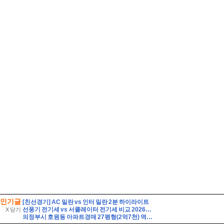
인기글
[친선경기] AC 밀란 vs 인터 밀란 2분 하이라이트
선풍기 전기세 vs 서큘레이터 전기세 비교 2026하루 8시간 사용하면 누가 더 저렴할까?
X 닫기
의정부시 호원동 아파트경매 27평형(2억7천) 역세권 회룡역인근 호원우성3차 20층 유찰1회 의정부호원우성3차아파트 부동산경매 매매