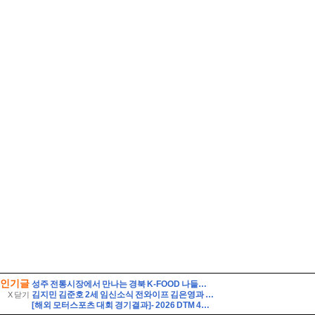
인기글
성주 전통시장에서 만나는 경북 K-FOOD 나들이(feat. 성주 참외 굿즈)
김지민 김준호 2세 임신소식 전와이프 김은영과 자녀는?
X 닫기
[해외 모터스포츠 대회 경기결과]- 2026 DTM 4라운드