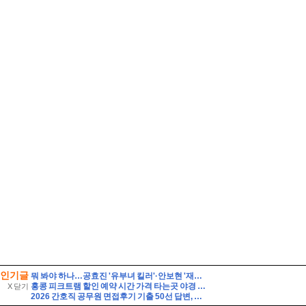
인기글
뭐 봐야 하나…공효진 '유부녀 킬러'·안보현 '재벌X형사2', 동시간대 맞붙
홍콩 피크트램 할인 예약 시간 가격 타는곳 야경 자리 꿀팁
X 닫기
2026 간호직 공무원 면접후기 기출 50선 답변, 실제 면접 8인의 후기 - 해피썸