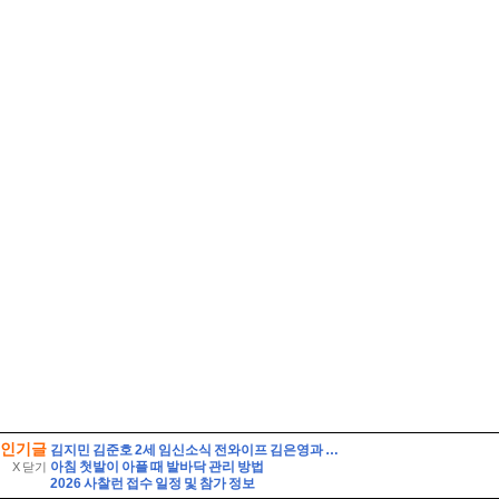
인기글
김지민 김준호 2세 임신소식 전와이프 김은영과 자녀는?
아침 첫발이 아플 때 발바닥 관리 방법
X 닫기
2026 사찰런 접수 일정 및 참가 정보