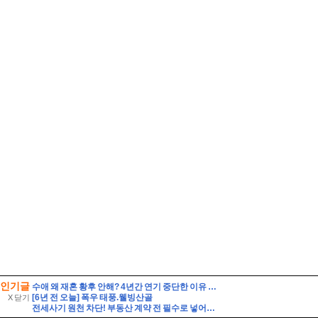
인기글
수애 왜 재혼 황후 안해? 4년간 연기 중단한 이유 ft 차기작
[6년 전 오늘] 폭우 태풍.웰빙산골
X 닫기
전세사기 원천 차단! 부동산 계약 전 필수로 넣어야 할 특약 문구 5가지와 등기부등본 해독법