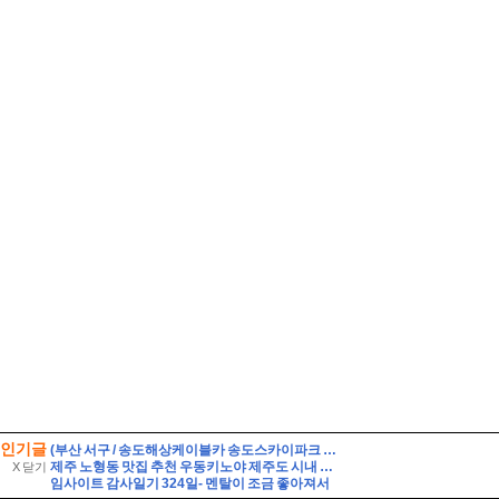
인기글
(부산 서구 / 송도해상케이블카 송도스카이파크 #4) 바다 위를 날아가는 케이블카를 타고 감상하는 작은 테마파크
제주 노형동 맛집 추천 우동키노야 제주도 시내 우동 맛집
X 닫기
임사이트 감사일기 324일- 멘탈이 조금 좋아져서