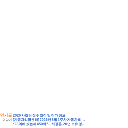
인기글
2026 사찰런 접수 일정 및 참가 정보
[자동차리콜센터] 2026년 8월 1주차 자동차 리콜 및 무상 수리 안내
X 닫기
“28억에 샀는데 450억”…서장훈, 26년 보유 양재역 빌딩 매각 추진