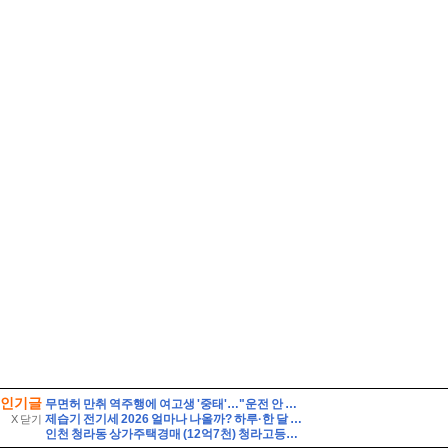
인기글
무면허 만취 역주행에 여고생 '중태'…"운전 안 했다" 거짓말 뒤집은 CCTV 입수
제습기 전기세 2026 얼마나 나올까? 하루·한 달 전기요금 계산법 총정리
X 닫기
인천 청라동 상가주택경매 (12억7천) 청라고등학교인근 대지86평 건물129평 3층 다가구 근린주택 유찰1회 인천청라상가주택 법원경매 매매