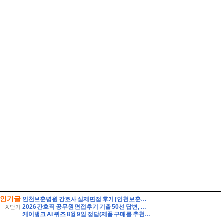
인기글
인천보훈병원 간호사 실제면접 후기 [인천보훈병원 간호사 면접 기출 및 모범 답변 60선과 인천보훈병원 간호사 면접 지원 8인의 후기] 필수 직무상식 및 정보 30선 수록 - Hap
2026 간호직 공무원 면접후기 기출 50선 답변, 실제 면접 8인의 후기 - 해피썸
X 닫기
케이뱅크 AI 퀴즈 8월 9일 정답(제품 구매를 추천하는 대신, 제품의 단점까지 솔직하게 리뷰하여 과소비를 경계하는 인플루언서 유형은?)