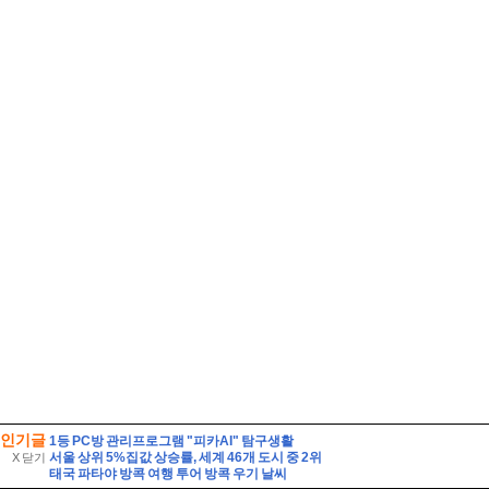
인기글
1등 PC방 관리프로그램 "피카AI" 탐구생활
서울 상위 5%집값 상승률, 세계 46개 도시 중 2위
X 닫기
태국 파타야 방콕 여행 투어 방콕 우기 날씨