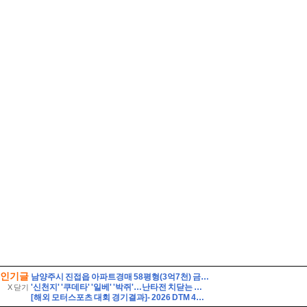
인기글
남양주시 진접읍 아파트경매 58평형(3억7천) 금곡리 해밀초등학교인근 신영지웰 10층 유찰2회 급매시세 남양주진접신영지웰아파트 부동산경매 매매
'신천지' '쿠데타' '일베' '박쥐'…난타전 치닫는 민주당 전당대회
X 닫기
[해외 모터스포츠 대회 경기결과]- 2026 DTM 4라운드