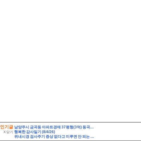
인기글
남양주시 금곡동 아파트경매 37평형(3억) 동곡초등학교인근 금곡GS 6층 유찰1회 남양주금곡지에스아파트 부동산경매 매매
행복한 감사일기 (8/4/26)
X 닫기
위내시경 검사주기 증상 없다고 미루면 안 되는 이유