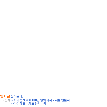
인기글
살아보니,
러시아 연해주에 100만 명의 피서도시를 만들자는 제안
X 닫기
바다여행 필수체크 안전수칙