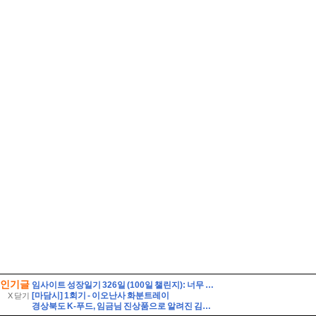
인기글
임사이트 성장일기 326일 (100일 챌린지): 너무 체력 소모
[마담시] 1회기 - 이오난사 화분트레이
X 닫기
경상북도 K-푸드, 임금님 진상품으로 알려진 김천 지례흑돼지를 소개합니다