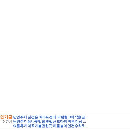
인기글
남양주시 진접읍 아파트경매 58평형(3억7천) 금곡리 해밀초등학교인근 신영지웰 10층 유찰2회 급매시세 남양주진접신영지웰아파트 부동산경매 매매
남양주 미음나루맛집 맛깔난 코다리 먹은 점심 모임장소
X 닫기
여름휴가 계곡가볼만한곳 과 물놀이 안전수칙 5가지