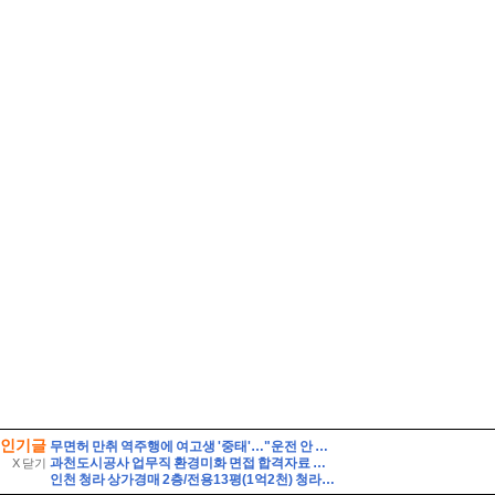
인기글
무면허 만취 역주행에 여고생 '중태'…"운전 안 했다" 거짓말 뒤집은 CCTV 입수
과천도시공사 업무직 환경미화 면접 합격자료 자기소개 스크립트 및 실제 면접 합격 답안
X 닫기
인천 청라 상가경매 2층/전용13평(1억2천) 청라3동행정복지센터인근 청라레이크봄 2층 미용실점포상가 유찰3회 인천청라상가 법원경매 매물건]