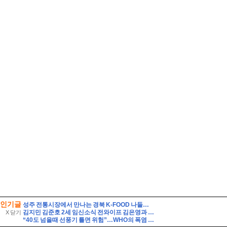
인기글
성주 전통시장에서 만나는 경북 K-FOOD 나들이(feat. 성주 참외 굿즈)
김지민 김준호 2세 임신소식 전와이프 김은영과 자녀는?
X 닫기
“40도 넘을때 선풍기 틀면 위험”…WHO의 폭염 생존 수칙